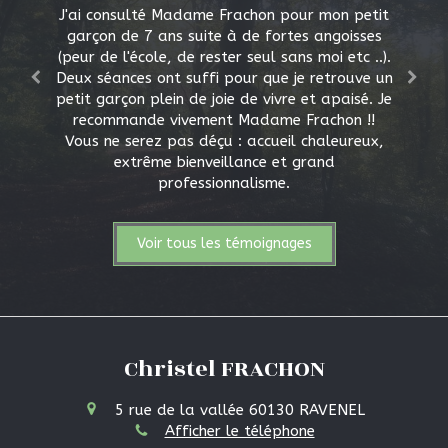
J'ai consulté Madame Frachon pour mon petit
2eme séance aujourd'hui pour ma fille de 10
ans. De grosses améliorations dès les jours qui
garçon de 7 ans suite à de fortes angoisses
(peur de l'école, de rester seul sans moi etc ..).
ont suivi la première séance. Je recommande
Deux séances ont suffi pour que je retrouve un
vivement Mme Frachon autant pour sa
gentillesse que pour la justesse de ses propos.
petit garçon plein de joie de vivre et apaisé. Je
Douce, elle explique tout et s'assure que l'on
recommande vivement Madame Frachon !!
ai bien compris, autant l'enfant que le parent.
Vous ne serez pas déçu : accueil chaleureux,
extrême bienveillance et grand
professionnalisme.
Voir tous les témoignages
Christel FRACHON
5 rue de la vallée
60130
RAVENEL
Afficher le téléphone