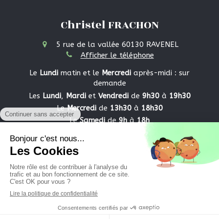
Christel FRACHON
5 rue de la vallée
60130
RAVENEL
Afficher le téléphone
Le
Lundi
matin et le
Mercredi
après-midi : sur
demande
Les
Lundi
,
Mardi
et
Vendredi
de
9h30
à
19h30
Le
Mercredi
de
13h30
à
18h30
Le
Samedi
de
9h
à
18h
Plan du site
Mentions légales
©2019 Christel FRACHON - Kinésiologue
Ravenel
(Oise)
Création et référencement du site par Simplébo